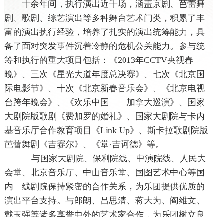
十余年间，执行演出近千场，涵盖京剧、芭蕾舞
剧、歌剧、综艺演出等多种舞台艺术门类，积累了丰
富的演出执行经验，培养了扎实的演出统筹能力，具
备了面对突发事件沉着冷静的危机公关能力。参与统
筹和执行的重大项目包括：《2013年CCTV央视春
晚》、三次《星光大道年度总决赛》、七次《北京国
际电影节》、十次《北京新春音乐会》、《北京电视
台跨年晚会》、《欢乐中国——加拿大巡演》、国家
大剧院版歌剧《费加罗的婚礼》、国家大剧院与卡内
基音乐厅合作教育项目《Link Up》、斯卡拉歌剧院版
芭蕾舞剧《吉赛尔》、《堂·吉诃德》等。
与国家大剧院、保利院线、中演院线、人民大
会堂、北京音乐厅、中山音乐堂、国图艺术中心等国
内一线剧院保持紧密的合作关系，为乐团提供优质的
演出平台支持。与郎朗、吕思清、蒋大为、阎维文、
戴玉强等诸多享誉中外的艺术家合作，为乐团树立良