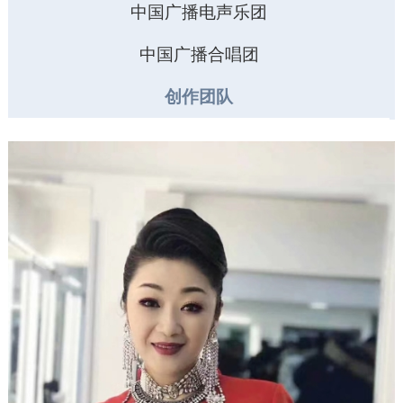
中国广播电声乐团
中国广播合唱团
创作团队