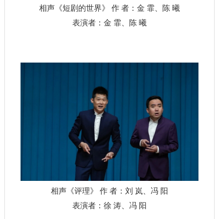
相声《短剧的世界》 作 者：金 霏、陈 曦
表演者：金 霏、陈 曦
相声《评理》 作 者：刘 岚、冯 阳
表演者：徐 涛、冯 阳