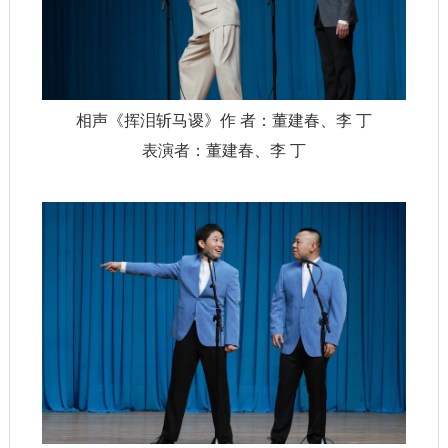
相声《挥泪斩马谡》作 者：董建春、李 丁
表演者：董建春、李 丁