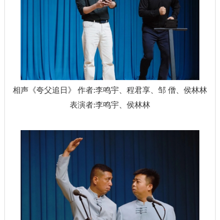
相声《夸父追日》 作者:李鸣宇、程君享、邹 僧、侯林林
表演者:李鸣宇、侯林林