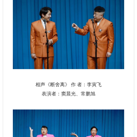
相声《断舍离》 作 者：李寅飞
表演者：窦晨光、常鹏旭