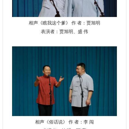
相声《瞧我这个爹》 作 者：贾旭明
表演者：贾旭明、盛 伟
相声《俗话说》 作 者：李 闯